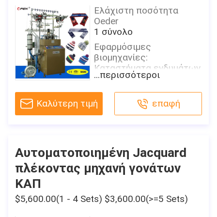
Ελάχιστη ποσότητα
Oeder
1 σύνολο
Εφαρμόσιμες
βιομηχανίες:
Καταστήματα ενδυμάτων,
...περισσότεροι
εγκαταστάσεις
κατασκευής,
αγροκτήματα, λιανική
Καλύτερη τιμή
επαφή
πώληση, κατασκευή
worksÂ &
Όρος:
Νέος
Αυτοματοποιημένη Jacquard
Τύπος προϊόντων:
πλέκοντας μηχανή γονάτων
Καπέλο, μαντίλι,
ΚΑΠ
ΠΟΥΛΟΒΕΡ, περιλαίμιο
$5,600.00(1 - 4 Sets) $3,600.00(>=5 Sets)
Τύπος:
Τσιγγελάκι