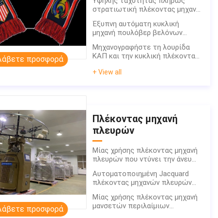
Υψηλής ταχύτητας πλήρως
στρατιωτική πλέκοντας μηχανή
καπέλων Beanie ΚΑΠ μόδας
Έξυπνη αυτόματη κυκλική
κυκλική
μηχανή πουλόβερ βελόνων
πλέκοντας μηχανών αυτόματη
Μηχανογραφήστε τη λουρίδα
πλήρως
ΚΑΠ και την κυκλική πλέκοντας
Λάβετε προσφορά
μηχανή μαντίλι
+ View all
Πλέκοντας μηχανή
πλευρών
Μίας χρήσης πλέκοντας μηχανή
πλευρών που ντύνει την άνευ
ραφής πλεκτή μανσέτες μηχανή
Αυτοματοποιημένη Jacquard
Neckline
πλέκοντας μηχανών πλευρών
μεταφοράς διπλή κυκλική
Μίας χρήσης πλέκοντας μηχανή
πλέκοντας μηχανή Mayer
μανσετών περιλαίμιων
Λάβετε προσφορά
πλέκοντας μηχανών πλευρών