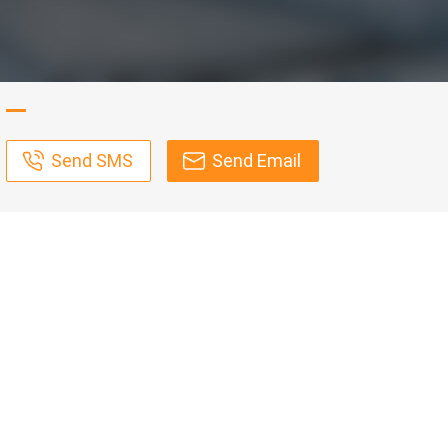
Send SMS
Send Email