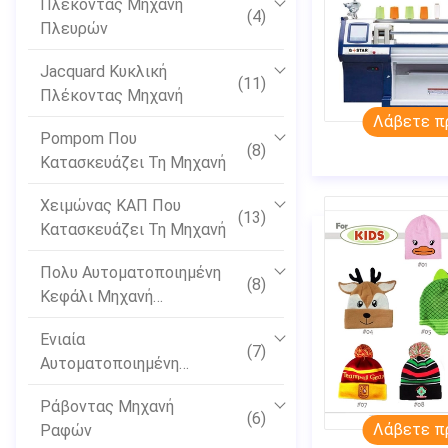
Πλέκοντας Μηχανή
(4)
Πλευρών
Jacquard Κυκλική
(11)
Πλέκοντας Μηχανή
Λάβετε π
Pompom Που
(8)
Κατασκευάζει Τη Μηχανή
Χειμώνας ΚΑΠ Που
(13)
Κατασκευάζει Τη Μηχανή
Πολυ Αυτοματοποιημένη
(8)
Κεφάλι Μηχανή
Κεντητικής
Ενιαία
(7)
Αυτοματοποιημένη
Κεφάλι Μηχανή
Ράβοντας Μηχανή
Κεντητικής
(6)
Λάβετε π
Ραφών