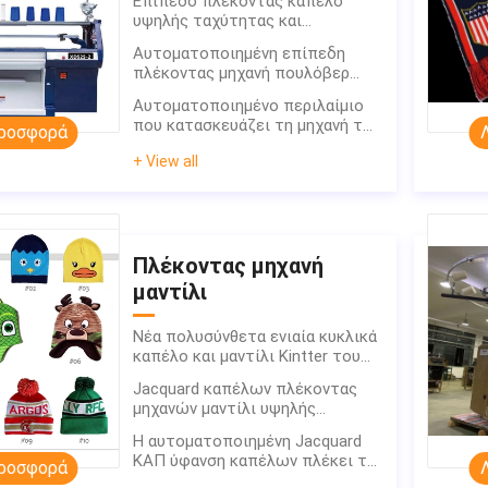
Επίπεδο πλέκοντας καπέλο
υψηλής ταχύτητας και
πλέκοντας μηχανή μαντίλι
Αυτοματοποιημένη επίπεδη
πλέκοντας μηχανή πουλόβερ
πλέκοντας μηχανών
Αυτοματοποιημένο περιλαίμιο
που κατασκευάζει τη μηχανή το
ροσφορά
ενιαίο σύστημα
+ View all
Πλέκοντας μηχανή
μαντίλι
Νέα πολυσύνθετα ενιαία κυκλικά
καπέλο και μαντίλι Kintter του
Τζέρσεϋ
Jacquard καπέλων πλέκοντας
μηχανών μαντίλι υψηλής
ταχύτητας κυκλική πλέκοντας
Η αυτοματοποιημένη Jacquard
μηχανή
ΚΑΠ ύφανση καπέλων πλέκει τη
ροσφορά
μηχανή