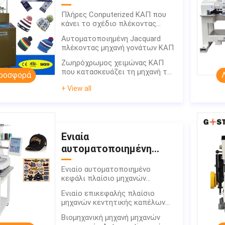
μηχανή
Πλήρες Conputerized ΚΑΠ που
κάνει το σχέδιο πλέκοντας
μηχανών καπέλων μηχανών
Αυτοματοποιημένη Jacquard
πλέκοντας μηχανή γονάτων ΚΑΠ
Ζωηρόχρωμος χειμώνας ΚΑΠ
που κατασκευάζει τη μηχανή την
ροσφορά
πλήρη αυτοματοποιημένη
+ View all
πλέκοντας μηχανή καπέλων
Ενιαία
αυτοματοποιημένη
κεφάλι μηχανή
Ενιαίο αυτοματοποιημένο
κεντητικής
κεφάλι πλαίσιο μηχανών
κεντητικής μηχανών κεντητικής
Ενιαίο επικεφαλής πλαίσιο
περιοχής
μηχανών κεντητικής καπέλων
ΚΑΠ υψηλής ταχύτητας
Βιομηχανική μηχανή μηχανών