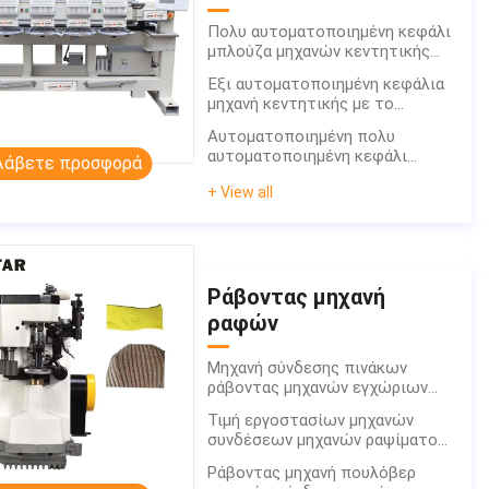
κεφάλι μηχανή
Πολυ αυτοματοποιημένη κεφάλι
κεντητικής
μπλούζα μηχανών κεντητικής
Cording με το λογότυπο
Έξι αυτοματοποιημένη κεφάλια
μηχανή κεντητικής με το
λογότυπο
Αυτοματοποιημένη πολυ
αυτοματοποιημένη κεφάλι
Λάβετε προσφορά
μηχανή 6 κεντητικής κεφάλια
+ View all
Ράβοντας μηχανή
ραφών
Μηχανή σύνδεσης πινάκων
ράβοντας μηχανών εγχώριων
χειρωνακτική ραφών
Τιμή εργοστασίων μηχανών
συνδέσεων μηχανών ραψίματος
ραφών πουλόβερ
Ράβοντας μηχανή πουλόβερ