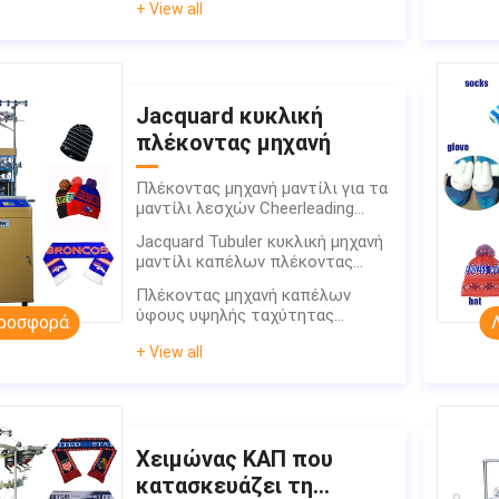
+ View all
Jacquard κυκλική
πλέκοντας μηχανή
Πλέκοντας μηχανή μαντίλι για τα
μαντίλι λεσχών Cheerleading
ποδοσφαίρου
Jacquard Tubuler κυκλική μηχανή
μαντίλι καπέλων πλέκοντας
μηχανών
Πλέκοντας μηχανή καπέλων
ύφους υψηλής ταχύτητας
ροσφορά
κυκλική Weft πλέκοντας
+ View all
Χειμώνας ΚΑΠ που
κατασκευάζει τη