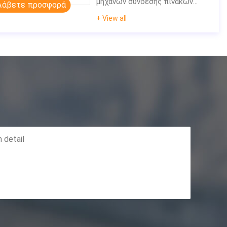
μηχανών σύνδεσης πινάκων
Λάβετε προσφορά
πουλόβερ
+ View all