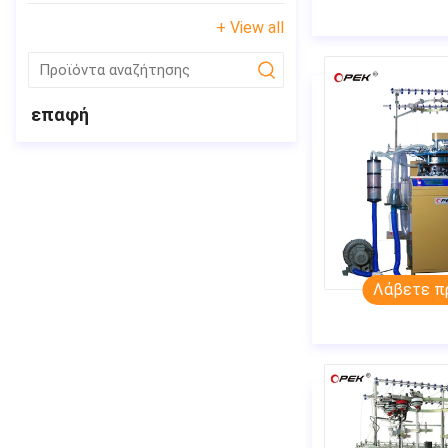
+ View all
submit
επαφή
Λάβετε π