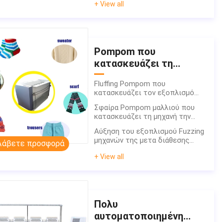
+ View all
Pompom που
κατασκευάζει τη
μηχανή
Fluffing Pompom που
κατασκευάζει τον εξοπλισμό
Fuzzing μηχανών της μετα
Σφαίρα Pompom μαλλιού που
διάθεσης
κατασκευάζει τη μηχανή την
κλωστοϋφαντουργικών
αυτόματη μηχανή Industiral
προϊόντων
Αύξηση του εξοπλισμού Fuzzing
μηχανών της μετα διάθεσης
Λάβετε προσφορά
κλωστοϋφαντουργικών
+ View all
προϊόντων
Πολυ
αυτοματοποιημένη