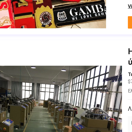
V
Τ
$
Ε
Λ