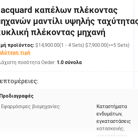
μαντίλι
Jacquard καπέλων πλέκοντας
ποδοσφαίρου
μηχανών μαντίλι υψηλής ταχύτητα
Τύπος:
Κυκλικός
κυκλική πλέκοντας μηχανή
Ικανότητα παραγωγής:
600set/month
Τόπος καταγωγής:
Anhui, Κίνα
ιμή προϊόντος:
$14,900.00(1 - 4 Sets) $7,900.00(>=5 Sets)
αλύτερη τιμή
Μάρκα:
OPEK
λάχιστη ποσότητα Oeder:
1.0 σύνολα
Δύναμη:
1KW
Ύφος πλεξίματος:
weft
επτομέρειες:
Μέθοδος πλεξίματος:
Ενιαίος
Προδιαγραφές
Αυτοματοποιημένος:
Ναι
Βάρος:
Εφαρμόσιμες βιομηχανίες:
325KG
Καταστήματα
ενδυμάτων,
Διάσταση (L*W*H):
752*663*1418mm
εγκαταστάσεις
Εξουσιοδότηση:
2 έτη
κατασκευής,
καταστήματα
Βασικά σημεία πώλησης:
Αυτόματος