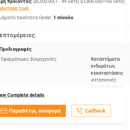
ιμή προϊόντος:
$6,500.00(1 - 49 Sets) $3,800.00(>=50 Sets)
αλύτερη τιμή
λάχιστη ποσότητα Oeder:
1 σύνολο
επτομέρειες:
Προδιαγραφές
Εφαρμόσιμες βιομηχανίες:
Καταστήματα
ενδυμάτων,
εγκαταστάσεις
κατασκευής,
εγχώρια χρήση,
λιανική,
iew Complete details
διαφημιστική
επιχείρηση
Παραθέτω, αναφορά
Callback
Όρος:
Νέος
Τύπος προϊόντων:
καπέλο, beanie,