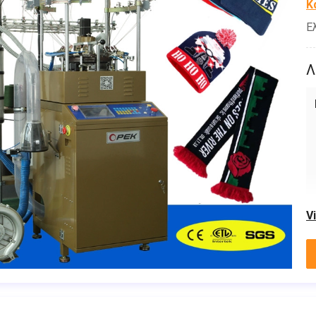
Κ
Ε
Λ
V