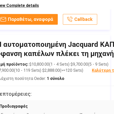
επισκευής
iew Complete details
Μετρητής:
1.5 GG, 3 GG, 14 GG
μηχανημάτων,
2 GG, 9 GG, άλλο,
εγχώρια χρήση, λ
Παραθέτω, αναφορά
Callback
2.5GG, 18GG
Όρος:
Νέος
Πλάτος πλεξίματος:
9inch
Τύπος προϊόντων:
Καπέλο, μαντίλι,
Έκθεση δοκιμής μηχανημάτων:
Παρεχόμενος
εξατομικεύσιμο
Η αυτοματοποιημένη Jacquard ΚΑ
Τηλεοπτική εξερχόμενος-επιθεώρηση:
Παρεχόμενος
Τύπος:
jacquard
ύφανση καπέλων πλέκει τη μηχανή
Τύπος μάρκετινγκ:
Καυτό προϊόν 201
Ικανότητα παραγωγής:
800pcs/day
Εξουσιοδότηση των τμημάτων πυρήνων:
1 έτος
ιμή προϊόντος:
$10,800.00(1 - 4 Sets) $9,700.00(5 - 9 Sets)
Τόπος καταγωγής:
Anhui, Κίνα
7,900.00(10 - 119 Sets) $2,888.00(>=120 Sets)
Καλύτερη τ
Τμήματα πυρήνων:
Μηχανή
Μάρκα:
OPEK
λάχιστη ποσότητα Oeder:
1 σύνολο
Υπηρεσία μεταπωλήσεων παρεχόμενη:
Μηχανικοί
Δύναμη:
1KW
διαθέσιμοι στα
Ύφος πλεξίματος:
weft
επτομέρειες:
μηχανήματα
υπηρεσιών στο
Μέθοδος πλεξίματος:
Ενιαίος
εξωτερικό,
Προδιαγραφές
Αυτοματοποιημένος:
Ναι
τηλεοπτική τεχνι