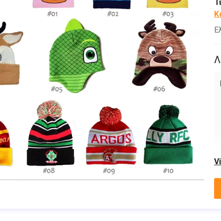
Τ
Κ
Ε
Λ
V