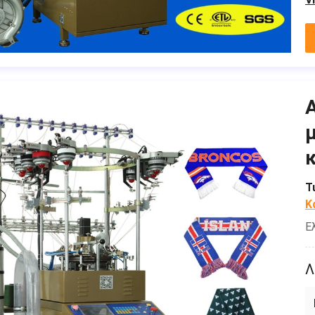
Τ
Κ
Ε
Λ