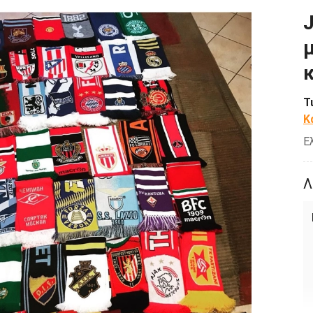
Τ
Κ
Ε
Λ