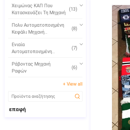
Χειμώνας ΚΑΠ Που
(13)
Κατασκευάζει Τη Μηχανή
Πολυ Αυτοματοποιημένη
(8)
Κεφάλι Μηχανή
Κεντητικής
Ενιαία
(7)
Αυτοματοποιημένη
Κεφάλι Μηχανή
Ράβοντας Μηχανή
Κεντητικής
(6)
Ραφών
+ View all
submit
επαφή