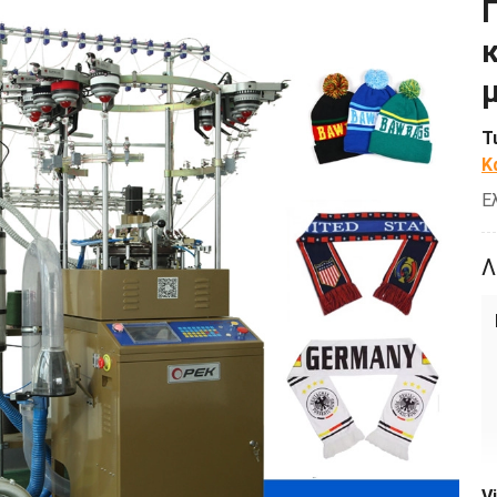
μ
Τ
Κ
Ε
Λ
V