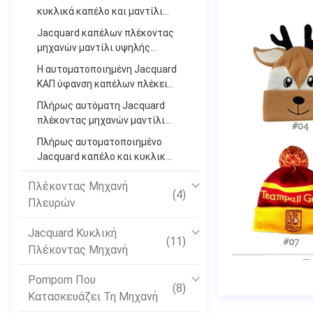
κυκλικά καπέλο και μαντίλι
Kintter του Τζέρσεϋ
Jacquard καπέλων πλέκοντας
μηχανών μαντίλι υψηλής
ταχύτητας κυκλική
Η αυτοματοποιημένη Jacquard
πλέκοντας μηχανή
ΚΑΠ ύφανση καπέλων πλέκει
τη μηχανή
Πλήρως αυτόματη Jacquard
πλέκοντας μηχανών μαντίλι
κυκλική πλέκοντας μηχανή
Πλήρως αυτοματοποιημένο
Jacquard καπέλο και κυκλική
πλέκοντας μηχανή μαντίλι
Πλέκοντας Μηχανή
(4)
Πλευρών
Jacquard Κυκλική
(11)
Πλέκοντας Μηχανή
Pompom Που
(8)
Κατασκευάζει Τη Μηχανή